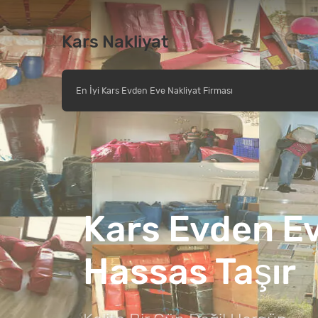
Kars Nakliyat
En İyi Kars Evden Eve Nakliyat Firması
Kars Şehirler Arası Na
Hızlı Ve Profesyonel Taşır
Whatsaap'dan Ulaşın