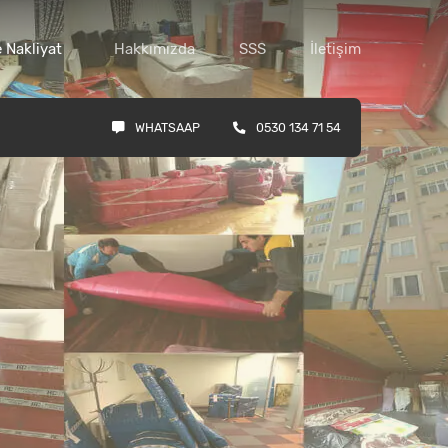
 Nakliyat
Hakkımızda
SSS
İletişim
WHATSAAP
0530 134 71 54