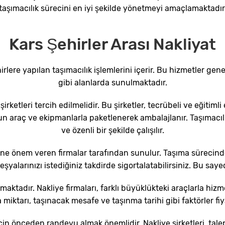
taşımacılık sürecini en iyi şekilde yönetmeyi amaçlamaktadır
Kars Şehirler Arası Nakliyat
hirlere yapılan taşımacılık işlemlerini içerir. Bu hizmetler ge
gibi alanlarda sunulmaktadır.
irketleri tercih edilmelidir. Bu şirketler, tecrübeli ve eğitimli 
un araç ve ekipmanlarla paketlenerek ambalajlanır. Taşımacılı
ve özenli bir şekilde çalışılır.
e önem veren firmalar tarafından sunulur. Taşıma sürecinde mü
, eşyalarınızı istediğiniz takdirde sigortalatabilirsiniz. Bu say
maktadır. Nakliye firmaları, farklı büyüklükteki araçlarla hizm
miktarı, taşınacak mesafe ve taşınma tarihi gibi faktörler fiyat
için önceden randevu almak önemlidir. Nakliye şirketleri, tal